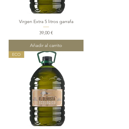
Virgen Extra 5 litros garrafa
Precio
39,00 €
Añadir al carrito
ECO