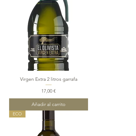
Virgen Extra 2 litros garrafa
Precio
17,00 €
Añadir al carrito
ECO