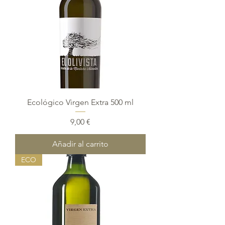
Ecológico Virgen Extra 500 ml
Precio
9,00 €
Añadir al carrito
ECO