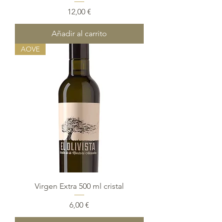
Precio
12,00 €
Añadir al carrito
AOVE
Virgen Extra 500 ml cristal
Precio
6,00 €