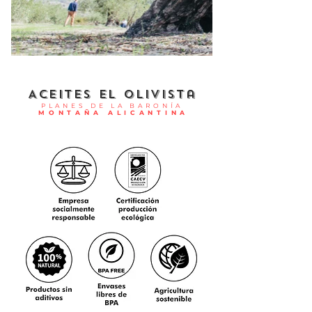
Aceites El Olivista
P L A N E S D E L A B A R O N Í A
M O N T A Ñ A A L I C A N T I N A