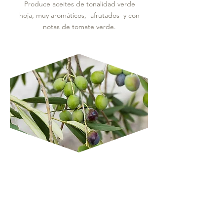
Produce aceites de tonalidad verde
hoja, muy aromáticos, afrutados y con
notas de tomate verde.
MANZANILLA VILLALONGA
Aceituna autóctona de los valles del
Norte de Alicante y el sur de Valencia.