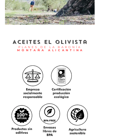
Aceites El Olivista
P L A N E S D E L A B A R O N Í A
M O N T A Ñ A A L I C A N T I N A