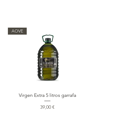
AOVE
Virgen Extra 5 litros garrafa
Precio
39,00 €
Cargar más